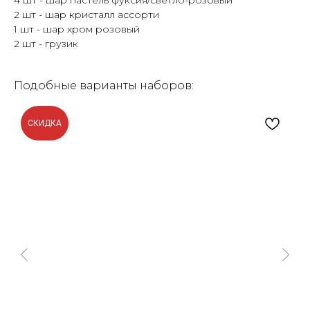
4 шт - шар пастель фуксия/светло-розовый
2 шт - шар кристалл ассорти
1 шт - шар хром розовый
2 шт - грузик
Подобные варианты наборов:
СКИДКА