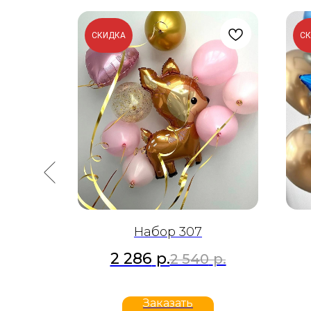
СКИДКА
С
Набор 307
2 286
р.
р.
2 540
р.
Заказать