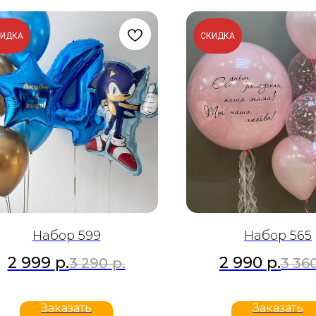
КИДКА
СКИДКА
Набор 599
Набор 565
2 999
р.
2 990
р.
3 290
р.
3 36
Заказать
Заказать