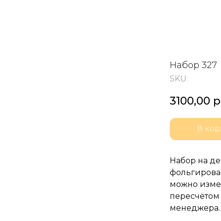
Набор 327
SKU:
3100,00
р
В кор
Набор на де
фольгирова
можно изме
пересчётом 
менеджера.