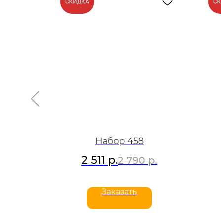
СКИДКА
С
Набор 458
2 511
р.
р.
2 790
р.
Заказать