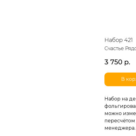
Набор 421
Счастье Ряд
3 750
р.
В кор
Набор на де
фольгирова
можно изме
пересчётом 
менеджера.