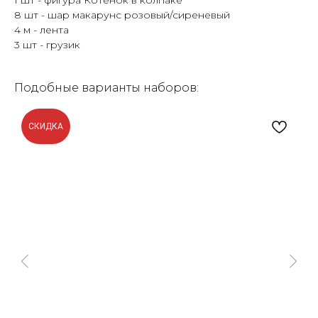
1 шт - фигура Котёнок в колпаке
8 шт - шар макарунс розовый/сиреневый
4 м - лента
3 шт - грузик
Подобные варианты наборов:
СКИДКА