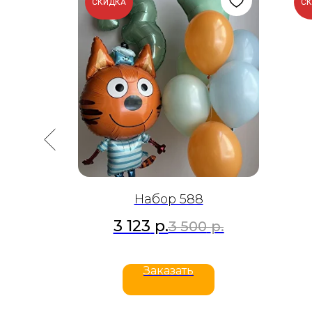
СКИДКА
С
Набор 588
3 123
р.
р.
3 500
р.
Заказать