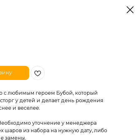
зину
р с любимым героем Бубой, который
сторг у детей и делает день рождения
нее и веселее.
Необходимо уточнение у менеджера
х шаров из набора на нужную дату, либо
е замены.