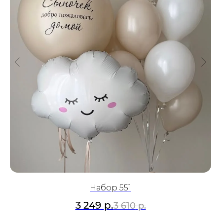
Набор 551
3 249
р.
3 610
р.