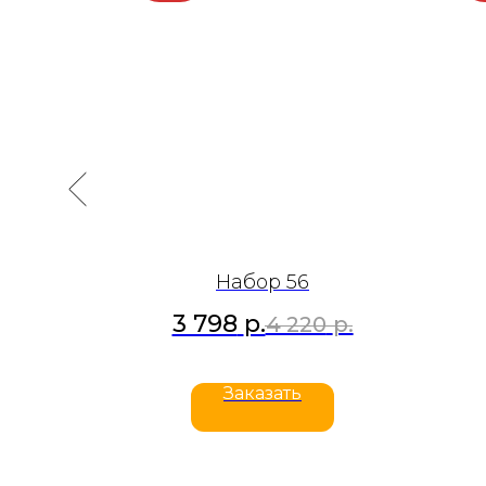
Набор 56
3 798
р.
р.
4 220
р.
Заказать