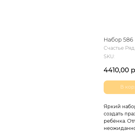
Набор 586
Счастье Ря
SKU:
4410,00
р
В кор
Яркий набор
создать пр
ребёнка. О
неожиданно