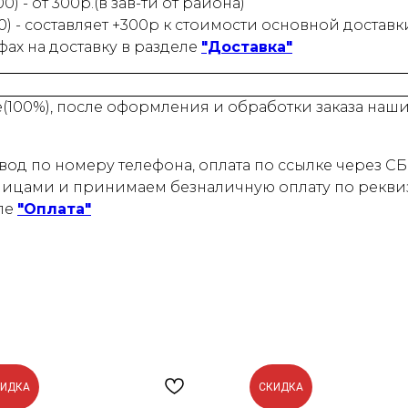
) - от 300р.(в зав-ти от района)
0) - составляет +300р к стоимости основной доставк
ах на доставку в разделе
"Доставка"
е(100%), после оформления и обработки заказа на
од по номеру телефона, оплата по ссылке через СБП
ицами и принимаем безналичную оплату по реквиз
ле
"Оплата"
КИДКА
СКИДКА