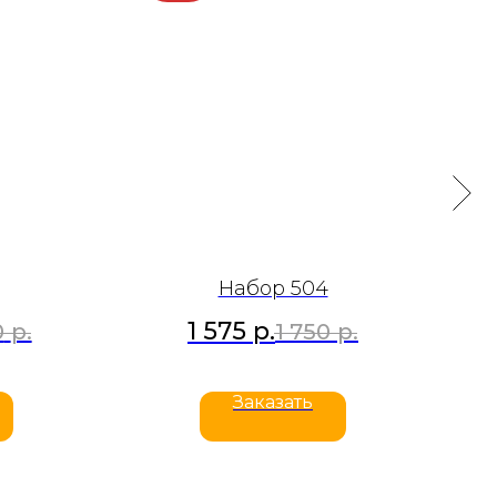
Набор 504
1 575
р.
0
р.
1 750
р.
Заказать