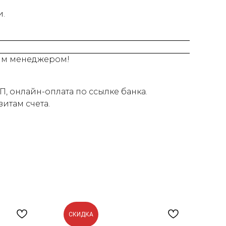
и.
шим менеджером!
, онлайн-оплата по ссылке банка.
итам счета.
СКИДКА
С