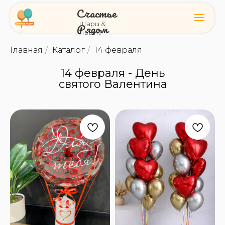
Счастье
Шары &
Рядом
Цветы
Главная
/
Каталог
/
14 февраля
14 февраля - День
святого Валентина