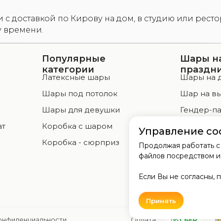
ти с доставкой по Кирову на дом, в студию или ре
у времени.
Популярные
Шары н
категории
праздн
Латексные шары
Шары на 
Шары под потолок
Шар на в
а
Шары для девушки
Гендер-па
ат
Коробка с шаром
Свадьба, 
Управление co
Коробка - сюрприз
Оформле
Продолжая работать с
файлов посредством и
Если Вы не согласны, п
Принять
онфиденциальности
Оплата: