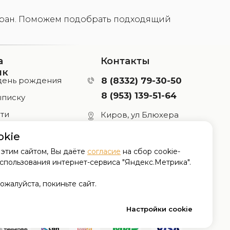
сторан. Поможем подобрать подходящий
а
Контакты
ик
день рождения
8 (8332) 79-30-50
8 (953) 139-51-64
ыписку
ти
Киров, ул Блюхера
29, тц Март, 2 этаж
девичник
okie
Режим работы:
ние шарами
 этим сайтом, Вы даёте
согласие
на сбор cookie-
пн-пт 9:00-20:00
спользования интернет-сервиса "Яндекс.Метрика".
сб-вс 9:00-19:00
ожалуйста, покиньте сайт.
Доставка -
круглосуточно
Настройки cookie