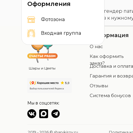
Оформления
Вы можете заказать шары для гендер па
набор и подготовить сюрприз к нужном
Фотозона
Входная группа
Информация
О нас
Как оформить
заказ?
Доставка и оплат
Шары и Цветы
Гарантия и возвр
Отзывы
Система бонусов
Мы в соцсетях:
2019 - 2026 © sharykirov.ru
Политика к