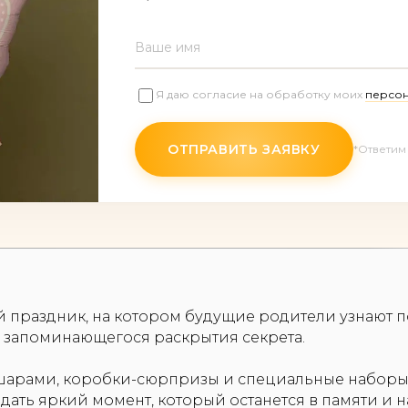
Ваше имя
Я даю согласие на обработку моих
персон
ОТПРАВИТЬ ЗАЯВКУ
*Ответим 
й праздник, на котором будущие родители узнают п
 запоминающегося раскрытия секрета.
 шарами, коробки-сюрпризы и специальные наборы
дать яркий момент, который останется в памяти и н