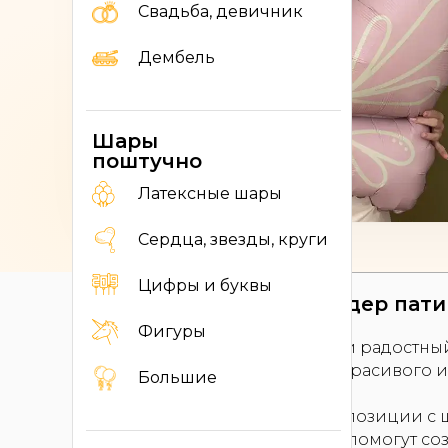
Свадьба, девичник
Дембель
Шары
поштучно
Ответим за 5 минут
Работаем без выходных
Латексные шары
Сердца, звезды, круги
Цифры и буквы
Наборы шаров для гендер пати
Фигуры
Гендер пати — трогательный и радостны
шары и готовые наборы для красивого и
Большие
В каталоге представлены композиции с
или девочки. Такие решения помогут соз