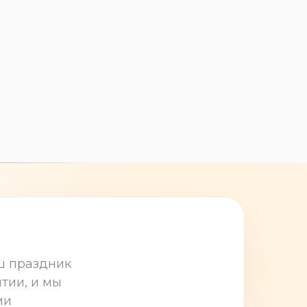
+7 (8332) 79-30-
50
ш праздник
тии, и мы
ми