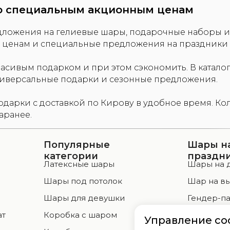
о специальным акционным ценам
дложения на гелиевые шары, подарочные наборы и
ценам и специальные предложения на праздники 
асивым подарком и при этом сэкономить. В катало
иверсальные подарки и сезонные предложения.
одарки с доставкой по Кирову в удобное время. Ко
аранее.
Популярные
Шары н
категории
праздн
Латексные шары
Шары на 
Шары под потолок
Шар на в
а
Шары для девушки
Гендер-па
ат
Коробка с шаром
Свадьба, 
Управление co