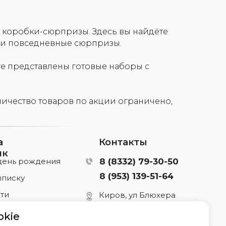
 коробки-сюрпризы. Здесь вы найдёте
и повседневные сюрпризы.
ге представлены готовые наборы с
личество товаров по акции ограничено,
а
Контакты
ик
день рождения
8 (8332) 79-30-50
8 (953) 139-51-64
ыписку
ти
Киров, ул Блюхера
29, тц Март, 2 этаж
девичник
okie
Режим работы: